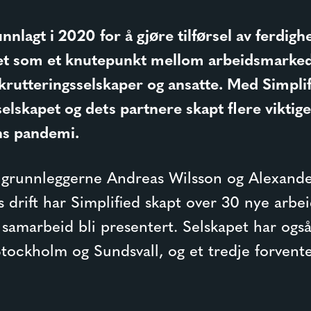
nnlagt i 2020 for å gjøre tilførsel av ferdighe
et som et knutepunkt mellom arbeidsmarked
krutteringsselskaper og ansatte. Med Simpli
elskapet og dets partnere skapt flere viktig
ens pandemi.
r grunnleggerne Andreas Wilsson og Alexand
 drift har Simplified skapt over 30 nye arbeid
 samarbeid bli presentert. Selskapet har også 
Stockholm og Sundsvall, og et tredje forvent