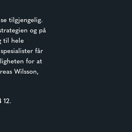
e tilgjengelig.
strategien og på
 til hele
pesialister får
igheten for at
reas Wilsson,
 12.