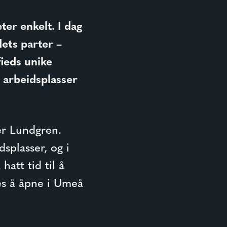
ter enkelt. I dag
ets parter –
fieds unike
e arbeidsplasser
er Lundgren.
splasser, og i
hatt tid til å
es å åpne i Umeå