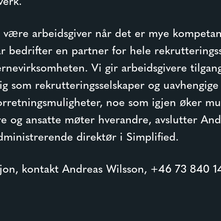
verk.
å være arbeidsgiver når det er mye kompetans
r bedrifter en partner for hele rekrutterings
jernevirksomheten. Vi gir arbeidsgivere tilgang
g som rekrutteringsselskaper og uavhengige s
rretningsmuligheter, noe som igjen øker mul
re og ansatte møter hverandre, avslutter And
ministrerende direktør i Simplified.
jon, kontakt
Andreas Wilsson
, +46 73 840 14