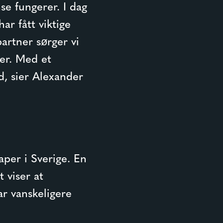
se fungerer. I dag
ar fått viktige
artner sørger vi
er. Med et
d, sier Alexander
aper i Sverige. En
 viser at
ar vanskeligere