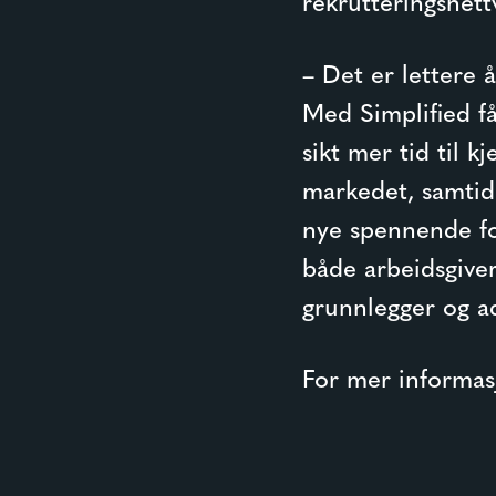
rekrutteringsnett
– Det er lettere 
Med Simplified få
sikt mer tid til k
markedet, samtidi
nye spennende fo
både arbeidsgive
grunnlegger og ad
For mer informas