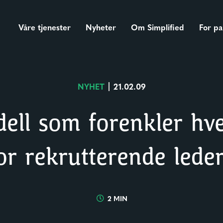
Våre tjenester
Nyheter
Om Simplified
For pa
NYHET
21.02.09
ell som forenkler hv
or rekrutterende lede
2 MIN