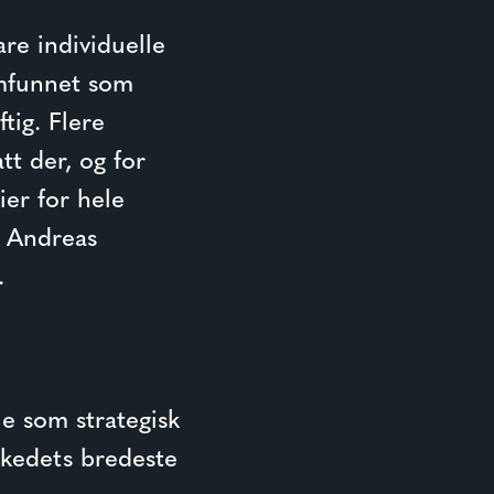
re individuelle
amfunnet som
tig. Flere
tt der, og for
ier for hele
r Andreas
.
lle som strategisk
rkedets bredeste