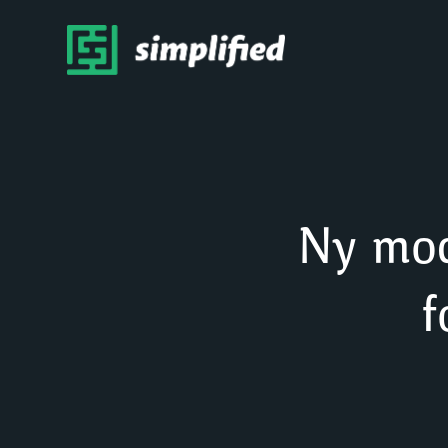
Ny mod
f