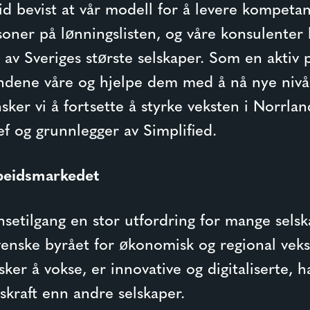
tid bevist at vår modell for å levere kompetan
soner på lønningslisten, og våre konsulenter h
av Sveriges største selskaper. Som en aktiv p
undene våre og hjelpe dem med å nå nye nivå
ker vi å fortsette å styrke veksten i Norrlan
ef og grunnlegger av Simplified.
rbeidsmarkedet
setilgang en stor utfordring for mange selsk
venske byrået for økonomisk og regional vekst
ker å vokse, er innovative og digitaliserte, h
dskraft enn andre selskaper.