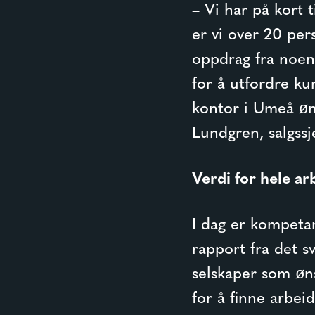
– Vi har på kort 
er vi over 20 per
oppdrag fra noen 
for å utfordre k
kontor i Umeå øns
Lundgren, salgssj
Verdi for hele a
I dag er kompetan
rapport fra det s
selskaper som øns
for å finne arbei