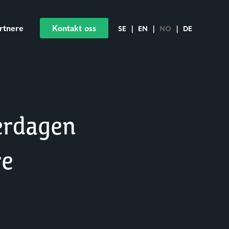
rtnere
Kontakt oss
SE
|
EN
|
NO
|
DE
erdagen
re