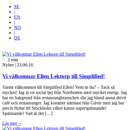
SE
|
EN
|
NO
|
DE
SE

2 min
Nyhet
|
23.06.16
Vi välkomnar Ellen Lektorp till Simplified!
Varmt välkommen till Simplified Ellen! Vem är du? – Tack så
mycket! Jag är en social tjej från Norrbotten med mycket energi. Jag
har en bakgrund från restaurangbranschen där jag bland annat drivit
café och restauranger. Jag kommer närmast från Gävle men jag har
precis flyttat till Stockholm vilket känns superspännande!
Spännande! Vad är det […]
Läs mer
››