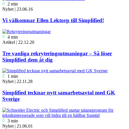

2 min
Nyhet
|
23.06.16
Vi välkomnar Ellen Lektorp till Simplified!

4 min
Artikel
|
22.12.20
Tre vanliga rekryteringsutmaningar – Så löser
Simplified dem åt dig

1 min
Nyhet
|
22.11.28
Simplified tecknar nytt samarbetsavtal med GK
Sverige

3 min
Nyhet
|
21.06.01